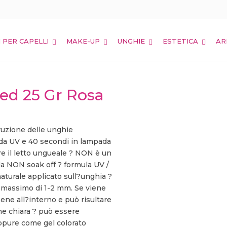
Home
Shop
UNGHIE
 PER CAPELLI
MAKE-UP
UNGHIE
ESTETICA
AR
Led 25 Gr Rosa
ruzione delle unghie
a UV e 40 secondi in lampada
re il letto ungueale ? NON è un
la NON soak off ? formula UV /
 naturale applicato sull?unghia ?
 massimo di 1-2 mm. Se viene
ne all?interno e può risultare
ne chiara ? può essere
oppure come gel colorato