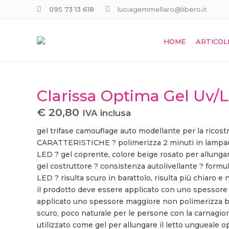
095 73 13 618
luciagemmellaro@libero.it
Clarissa Optima Gel Uv/Led 25 Gr Rosa
HOME
ARTICOLI
Clarissa Optima Gel Uv/
€
20,80
IVA inclusa
gel trifase camouflage auto modellante per la ricost
CARATTERISTICHE ? polimerizza 2 minuti in lampad
LED ? gel coprente, colore beige rosato per allunga
gel costruttore ? consistenza autolivellante ? formu
LED ? risulta scuro in barattolo, risulta più chiaro e
il prodotto deve essere applicato con uno spessore
applicato uno spessore maggiore non polimerizza be
scuro, poco naturale per le persone con la carnagio
utilizzato come gel per allungare il letto ungueale 