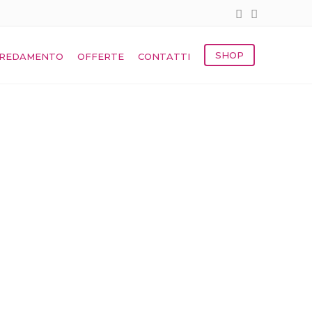
RICOSTRUZIONI
Clarissa Optima Gel Uv/Led 25 Gr Rosa
SHOP
REDAMENTO
OFFERTE
CONTATTI